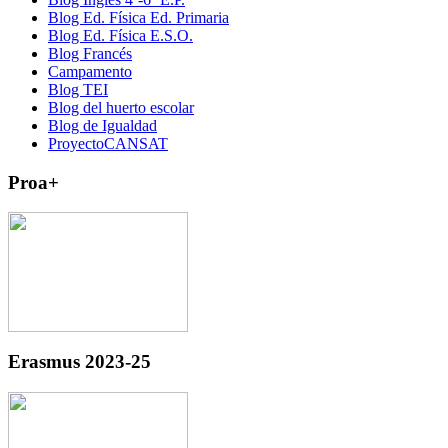
Blog Ed. Física Ed. Primaria
Blog Ed. Física E.S.O.
Blog Francés
Campamento
Blog TEI
Blog del huerto escolar
Blog de Igualdad
ProyectoCANSAT
Proa+
Erasmus 2023-25