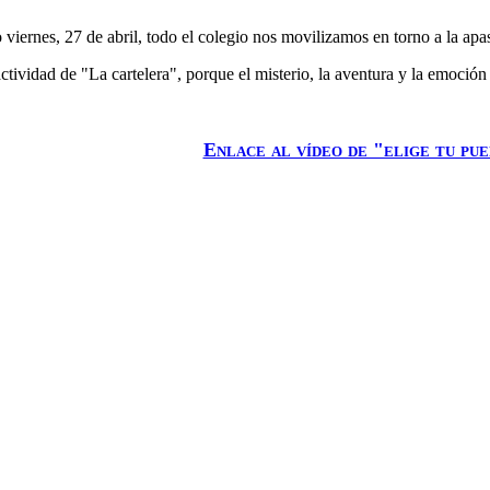
 viernes, 27 de abril, todo el colegio nos movilizamos en torno a la apa
ividad de "La cartelera", porque el misterio, la aventura y la emoción 
Enlace al vídeo de "elige tu pu