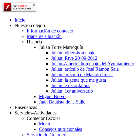
Inicio
Nuestro colegio
Información de contacto
Mapa de situación
Historia
Julián Torre Marroquín
Julián: vídeo-homenaje
Julián: Rtve 20-09-2012
Julián-Alberto: homenaje del Ayuntamiento
Julián: artículo de José Ramón Saiz
Julián: artículo de Manolo Irusta
Julián: la gente que me gusta
Julián te recordamos
Julián_1er aniversario
Miguel Bravo
Juan Bautista de la Salle
Enseñanzas
Servicios-Actividades
Comedor Escolar
Menú
Consejos nutricionales
Servicio de Guardería