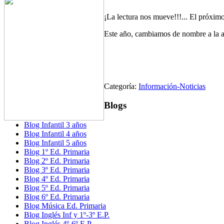
¡La lectura nos mueve!!!... El próximo
Este año, cambiamos de nombre a la act
Categoría:
Información-Noticias
Blogs
Blog Infantil 3 años
Blog Infantil 4 años
Blog Infantil 5 años
Blog 1º Ed. Primaria
Blog 2º Ed. Primaria
Blog 3º Ed. Primaria
Blog 4º Ed. Primaria
Blog 5º Ed. Primaria
Blog 6º Ed. Primaria
Blog Música Ed. Primaria
Blog Inglés Inf y 1º-3º E.P.
Blog Inglés 4º-6º E.P.