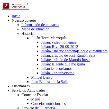
Inicio
Nuestro colegio
Información de contacto
Mapa de situación
Historia
Julián Torre Marroquín
Julián: vídeo-homenaje
Julián: Rtve 20-09-2012
Julián-Alberto: homenaje del Ayuntamiento
Julián: artículo de José Ramón Saiz
Julián: artículo de Manolo Irusta
Julián: la gente que me gusta
Julián te recordamos
Julián_1er aniversario
Miguel Bravo
Juan Bautista de la Salle
Enseñanzas
Servicios-Actividades
Comedor Escolar
Menú
Consejos nutricionales
Servicio de Guardería