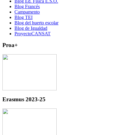
Blog Ed. Física E.S.O.
Blog Francés
Campamento
Blog TEI
Blog del huerto escolar
Blog de Igualdad
ProyectoCANSAT
Proa+
Erasmus 2023-25