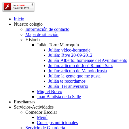
Inicio
Nuestro colegio
Información de contacto
Mapa de situación
Historia
Julián Torre Marroquín
Julián: vídeo-homenaje
Julián: Rtve 20-09-2012
Julián-Alberto: homenaje del Ayuntamiento
Julián: artículo de José Ramón Saiz
Julián: artículo de Manolo Irusta
Julián: la gente que me gusta
Julián te recordamos
Julián_1er aniversario
Miguel Bravo
Juan Bautista de la Salle
Enseñanzas
Servicios-Actividades
Comedor Escolar
Menú
Consejos nutricionales
Servicio de Guardería