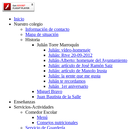
Inicio
Nuestro colegio
Información de contacto
Mapa de situación
Historia
Julián Torre Marroquín
Julián: vídeo-homenaje
Julián: Rtve 20-09-2012
Julián-Alberto: homenaje del Ayuntamiento
Julián: artículo de José Ramón Saiz
Julián: artículo de Manolo Irusta
Julián: la gente que me gusta
Julián te recordamos
Julián_1er aniversario
Miguel Bravo
Juan Bautista de la Salle
Enseñanzas
Servicios-Actividades
Comedor Escolar
Menú
Consejos nutricionales
Servicio de Guardería