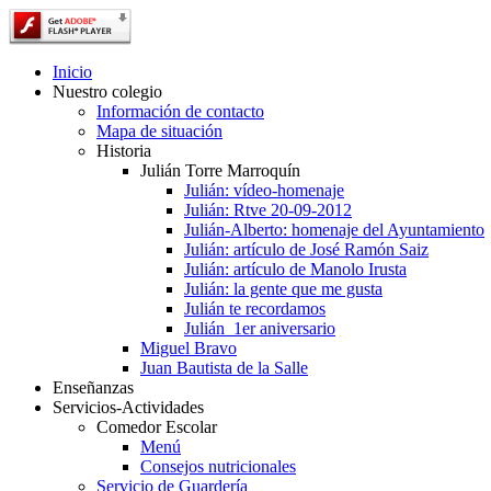
Inicio
Nuestro colegio
Información de contacto
Mapa de situación
Historia
Julián Torre Marroquín
Julián: vídeo-homenaje
Julián: Rtve 20-09-2012
Julián-Alberto: homenaje del Ayuntamiento
Julián: artículo de José Ramón Saiz
Julián: artículo de Manolo Irusta
Julián: la gente que me gusta
Julián te recordamos
Julián_1er aniversario
Miguel Bravo
Juan Bautista de la Salle
Enseñanzas
Servicios-Actividades
Comedor Escolar
Menú
Consejos nutricionales
Servicio de Guardería